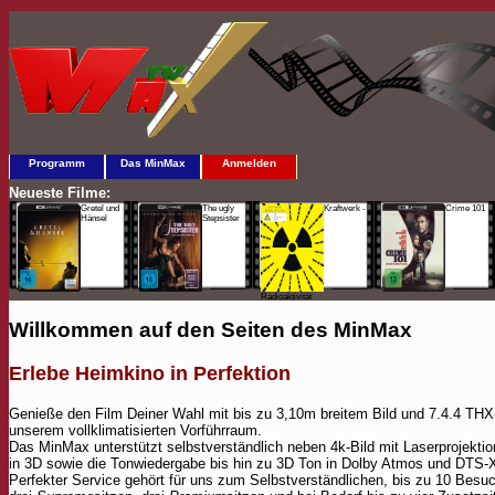
Programm
Das MinMax
Anmelden
Neueste Filme:
Gretel und
The ugly
Kraftwerk -
Crime 101
Hänsel
Stepsister
Radioaktivität
Willkommen auf den Seiten des MinMax
Erlebe Heimkino in Perfektion
Genieße den Film Deiner Wahl mit bis zu 3,10m breitem Bild und 7.4.4 TH
unserem vollklimatisierten Vorführraum.
Das MinMax unterstützt selbstverständlich neben 4k-Bild mit Laserprojektio
in 3D sowie die Tonwiedergabe bis hin zu 3D Ton in Dolby Atmos und DTS-
Perfekter Service gehört für uns zum Selbstverständlichen, bis zu 10 Besuc