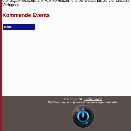
drei
Supreme
sitzen, drei
Premium
sitzen und bei Bedarf bis zu vier Zusatzsi
Verfügung.
Kommende Events
Mehr...
© 2001-2026 -
Stefan Vogel
Die Filmcover sind jeweils © des jeweiligen Vertriebs.